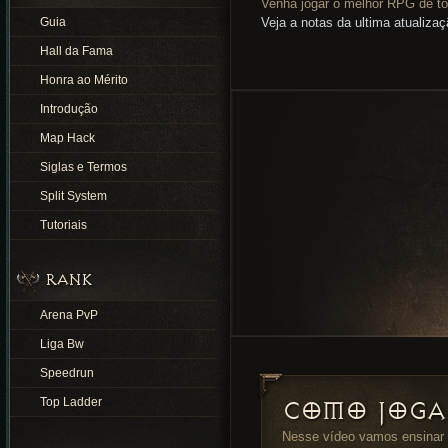
Venha jogar o melhor RPG de to
Guia
Veja a notas da ultima atualiza
Hall da Fama
Honra ao Mérito
Introdução
Map Hack
Siglas e Termos
Split System
Tutoriais
RANK
Arena PvP
Liga Bw
Speedrun
Top Ladder
COMO JOGAR
Nesse vídeo vamos ensinar t