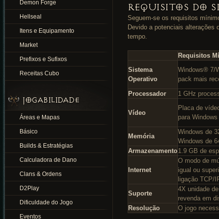
Demon Forge
REQUISITOS DO S
Hellseal
Seguem-se os requisitos mínimos
Devido a potenciais alterações 
Itens e Equipamento
tempo.
Market
Requisitos M
Prefixos e Sufixos
Sistema
Windows® 7/W
Receitas Cubo
Operativo
pack mais rec
Processador
1 GHz proces
JOGABILIDADE
Placa de víde
Vídeo
para Windows
Áreas e Mapas
Básico
Windows de 3
Memória
Windows de 6
Builds & Estratégias
Armazenamento
1.9 GB de espa
Calculadora de Dano
O modo de múlt
Internet
igual ou supe
Clans & Ordens
ligação TCP/IP
D2Play
4X unidade de
Suporte
revenda em di
Dificuldade do Jogo
Resolução
O jogo necess
Eventos