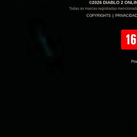
©2026 DIABLO 2 ONLI
Todas as marcas registradas menciona
COPYRIGHTS
|
PRIVACIDA
Po