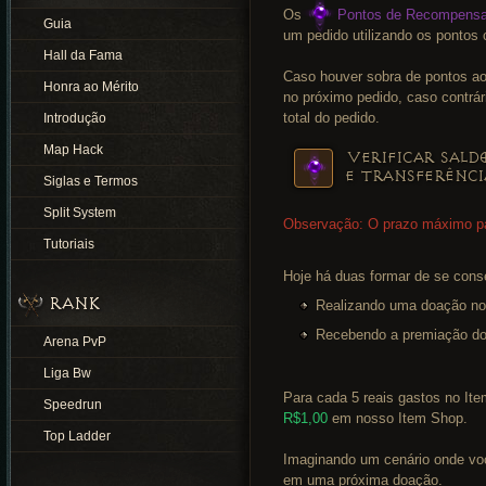
Os
Pontos de Recompens
Guia
um pedido utilizando os ponto
Hall da Fama
Caso houver sobra de pontos ao 
Honra ao Mérito
no próximo pedido, caso contrár
total do pedido.
Introdução
Map Hack
VERIFICAR SALD
E TRANSFERÊNCI
Siglas e Termos
Split System
Observação: O prazo máximo par
Tutoriais
Hoje há duas formar de se cons
RANK
Realizando uma doação no
Recebendo a premiação d
Arena PvP
Liga Bw
Para cada 5 reais gastos no Ite
Speedrun
R$1,00
em nosso Item Shop.
Top Ladder
Imaginando um cenário onde vo
em uma próxima doação.