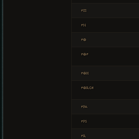
FM
FN
FO
FOF
FOH
FORGE
FPA
FPS
FR