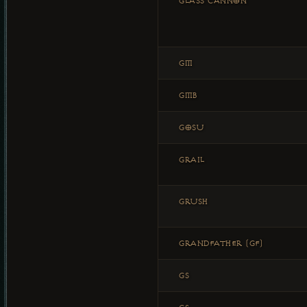
GLASS CANNON
GM
GMB
GOSU
GRAIL
GRUSH
GRANDFATHER (GF)
GS