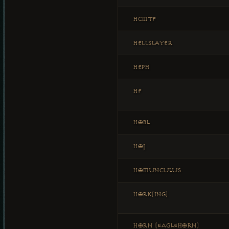
HCMTF
HELLSLAYER
HEPH
HF
HOBL
HOJ
HOMUNCULUS
HORK(ING)
HORN (EAGLEHORN)