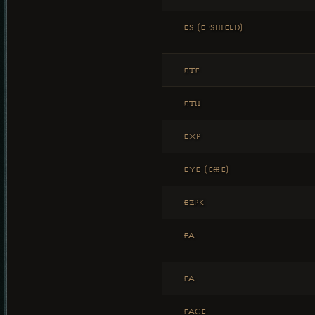
ES (E-SHIELD)
ETF
ETH
EXP
EYE (EOE)
EZPK
FA
FA
FACE