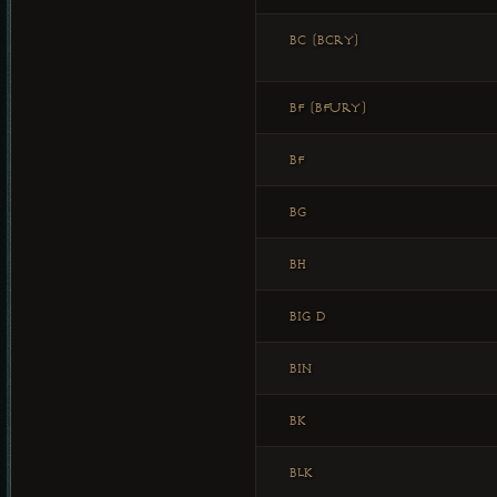
BC (BCRY)
BF (BFURY)
BF
BG
BH
BIG D
BIN
BK
BLK