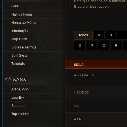
Este guia destina-se a fornecer
Guia
II Lord of Destruction.
Hall da Fama
Honra ao Mérito
Introdução
Todos
A
B
C
Map Hack
O
P
Q
R
Siglas e Termos
Split System
Tutoriais
SIGLA
AB (ABASIN)
RANK
Arena PvP
ABC/DDD
Liga Bw
AC
Speedrun
Top Ladder
AFAIC