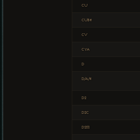
CU
CUBE
CV
CYA
D
D/A/E
D2
D2C
D2M