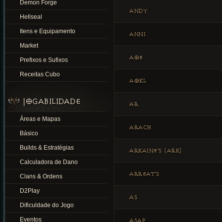
Demon Forge
ANDY
Hellseal
Itens e Equipamento
ANNI
Market
AOE
Prefixos e Sufixos
Receitas Cubo
AOKL
JOGABILIDADE
AR
Áreas e Mapas
ARACH
Básico
Builds & Estratégias
ARKAINE'S (ARK)
Calculadora de Dano
ARREAT'S
Clans & Ordens
D2Play
AS
Dificuldade do Jogo
Eventos
ASAP