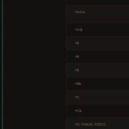
FANA
FAQ
FB
FB
FB
FBR
FC
FCR
FD (FDAM, FDMG)