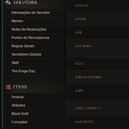
SERVIDOR
AFAICS
Informações do Servidor
AFAIK
Memes
Notas de Atualizações
AFK
Pontos de Recompensa
ALI BABA
Regras Gerais
Servidores Globais
Staff
ALVL
The Purge Day
AMA/AZN/ZON
ITENS
AMP
Arsenal
Atributos
AMU (AMMY)
Black Gold
ANCIENTS
Corrupted