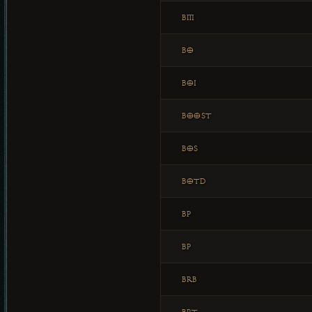
BM
BO
BOI
BOOST
BOS
BOTD
BP
BP
BRB