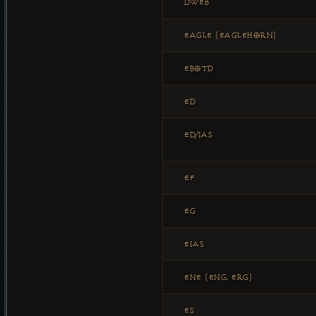
DWEB
EAGLE (EAGLEHORN)
EBOTD
ED
ED/IAS
EF
EG
EIAS
ENE (ENG. ERG)
ES