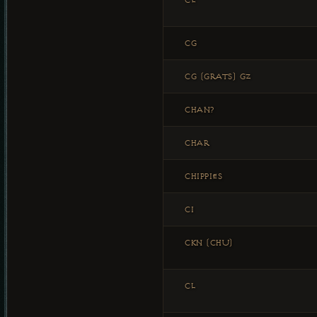
CE
CG
CG (GRATS) GZ
CHAN?
CHAR
CHIPPIES
CI
CKN (CHU)
CL