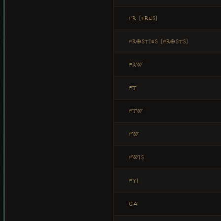
FR (FRES)
FROSTIES (FROSTS)
FRW
FT
FTW
FW
FWIS
FYI
GA