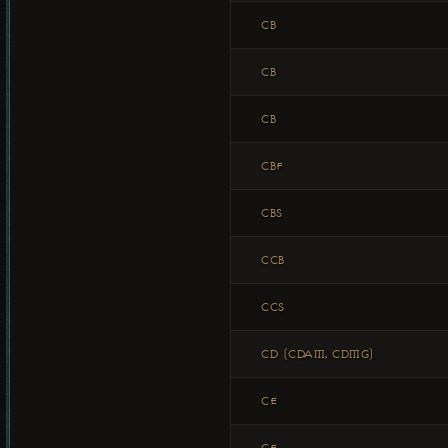
CB
CB
CB
CBF
CBS
CCB
CCS
CD (CDAM, CDMG)
CE