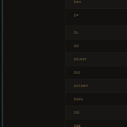
DEX
DF
DL
DII
DII.NET
DIII
DIII.NET
DING
DIS
DKK