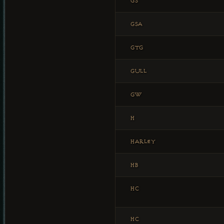
GS
GSA
GTG
GULL
GW
H
HARLEY
HB
HC
HC