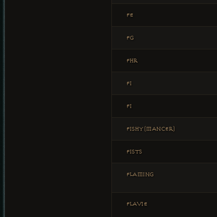
FE
FG
FHR
FI
FI
FISHY(MANCER)
FISTS
FLAMING
FLAVIE