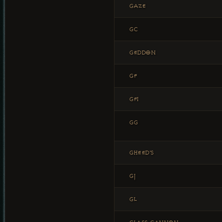
GAZE
GC
GEDDON
GF
GFI
GG
GHEED'S
GJ
GL