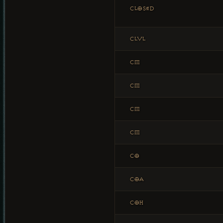
CLOSED
CLVL
CM
CM
CM
CM
CO
COA
COH