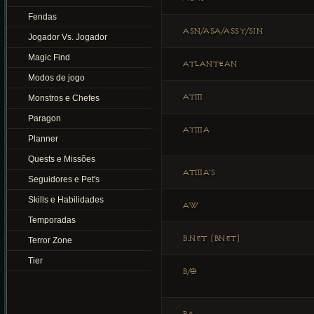
Fendas
ASN/ASA/ASSY/SIN
Jogador Vs. Jogador
Magic Find
ATLANTEAN
Modos de jogo
ATM
Monstros e Chefes
Paragon
ATMA
Planner
Quests e Missões
ATMA'S
Seguidores e Pet's
Skills e Habilidades
AW
Temporadas
B.NET (BNET)
Terror Zone
Tier
B/O