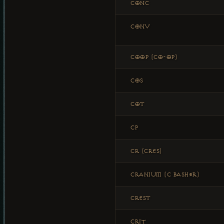
CONC
CONV
COOP (CO-OP)
COS
COT
CP
CR (CRES)
CRANIUM (C BASHER)
CREST
CRIT