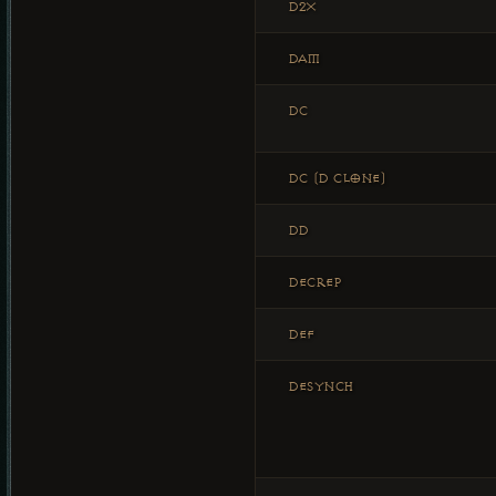
D2X
DAM
DC
DC (D CLONE)
DD
DECREP
DEF
DESYNCH