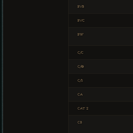
BVB
BVC
BW
C/C
C/O
C/S
CA
CAT 2
CB