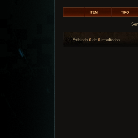
ITEM
TIPO
Sem
Exibindo
0
de
0
resultados