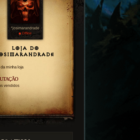
*josimarandrade
•
Offline
LOJA DO
JOSIMARANDRADE
 da minha loja
PUTAÇÃO
ens vendidos