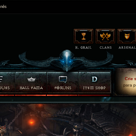
nês
Crie 
para p
QUES
HALL FAMA
FÓRUNS
ITEM SHOP