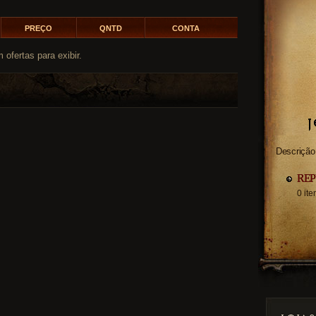
PREÇO
QNTD
CONTA
 ofertas para exibir.
Descrição
RE
0 it