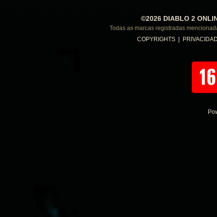
©2026 DIABLO 2 ONLI
Todas as marcas registradas menciona
COPYRIGHTS
|
PRIVACIDA
Po