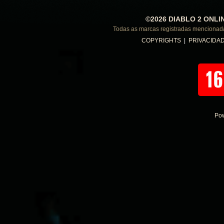
©2026 DIABLO 2 ONLI
Todas as marcas registradas menciona
COPYRIGHTS
|
PRIVACIDA
Po