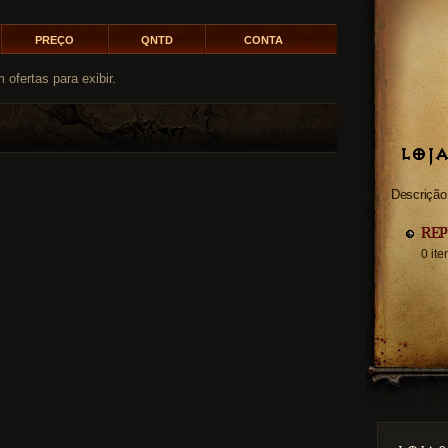
PREÇO
QNTD
CONTA
 ofertas para exibir.
LOJ
Descrição
RE
0 it