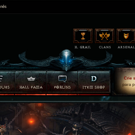
nês
Crie 
para p
QUES
HALL FAMA
FÓRUNS
ITEM SHOP