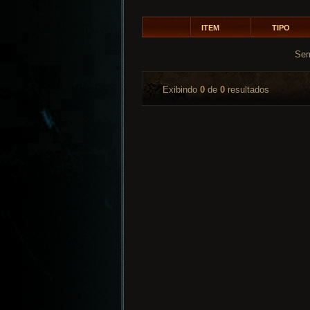
ITEM
TIPO
Sem
Exibindo
0
de
0
resultados