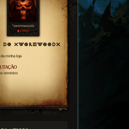
*xwormwoodx
•
Offline
A DO XWORMWOODX
 da minha loja
PUTAÇÃO
ens vendidos